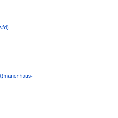
w/d
)
t)marienhaus-