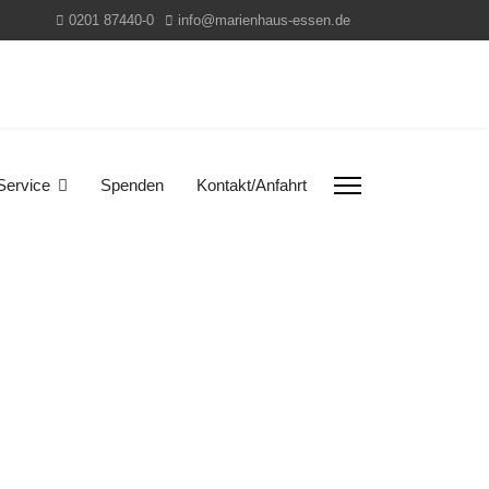
0201 87440-0
info@marienhaus-essen.de
Service
Spenden
Kontakt/Anfahrt